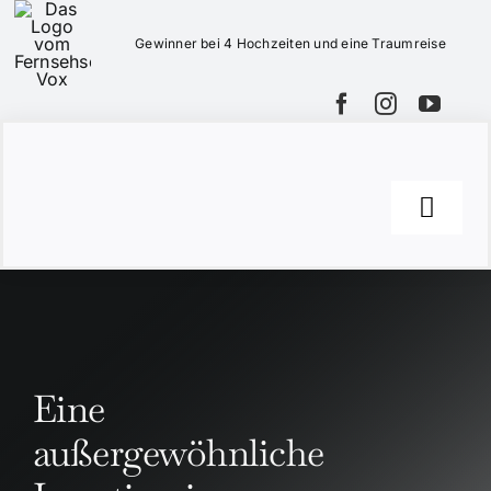
Zum
Inhalt
Gewinner bei 4 Hochzeiten und eine Traumreise
springen
Toggl
Navig
Location
Leistungen
Eine
Kontakt
außergewöhnliche
Events